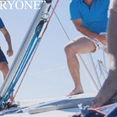
ERYONE”
、